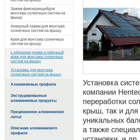
систем на крышу
Зажим фиксирующийдля
монтажа солнечных систем на
крышу
Анкерный зажим для монтажа
солнечных систем на крышу
Крюк для монтажа солнечных
систем на крышу
L-образная ножка и гибочный
крюк для монтажа солнечных
систем на крышу
Установка для монтажа
солнечных систем на крышу
Установка сист
Алюминиевые профили
компании Hentec
Экструдированные
переработки сол
алюминиевые продукты
крыш, так и дл
Прецизионное алюминиевое
литьё
уникальных бал
а также специал
Описание алюминиевого
профиля
установки, и др