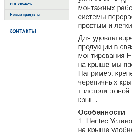
PDF скачать
монтажных рабо
Новые продукты
системы перера
простым и легки
КОНТАКТЫ
Для удовлетвор
продукции в св
монтирования H
на крыше мы пр
Например, креп
черепичных кры
толстолистовой 
крыш.
Особенности
1. Hentec Устан
на крыше удобна