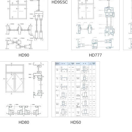
HD95SC
HD90
HD777
HD80
HD50