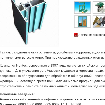
Алюминиевые проф
Так как раздвижные окна эстетичны, устойчивы к коррозии, водо- 
популярными во всем мире. При производстве раздвижных окон 
Компания Hentec, основанная в 1997 году, является китайским 
для окон. Для улучшения устойчивости к ударам и коррозии наших
современные оборудования для обработки и обнаружений неиспра
Франции. В настоящее время наши алюминиевые профили для око
строительстве и ремонте различных жилых и коммерческих зданиях
Основные сведения:
Алюминиевый оконный профиль с порошковым окрашиванием
Материал:
6063 6060 6061 6005 6082 T4 T5 T6 T66