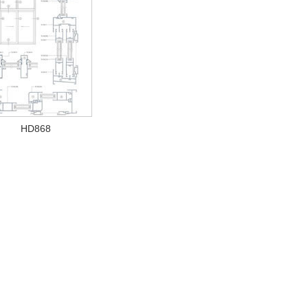
HD868