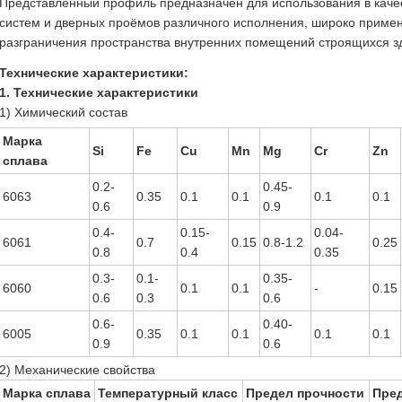
Представленный профиль предназначен для использования в каче
систем и дверных проёмов различного исполнения, широко приме
разграничения пространства внутренних помещений строящихся з
Технические характеристики:
1. Технические характеристики
1) Химический состав
Марка
Si
Fe
Cu
Mn
Mg
Cr
Zn
сплава
0.2-
0.45-
6063
0.35
0.1
0.1
0.1
0.1
0.6
0.9
0.4-
0.15-
0.04-
6061
0.7
0.15
0.8-1.2
0.25
0.8
0.4
0.35
0.3-
0.1-
0.35-
6060
0.1
0.1
-
0.15
0.6
0.3
0.6
0.6-
0.40-
6005
0.35
0.1
0.1
0.1
0.1
0.9
0.6
2) Механические свойства
Марка сплава
Температурный класс
Предел прочности
Пред