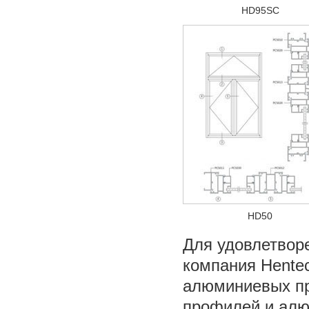
HD95SC
HD50
Для удовлетвор
компания Hente
алюминиевых п
профилей и алю