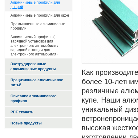
Алюминиевые профили для
дверей
Алюминиевые профили для окон
Промышленные алюминиевые
профили
Алюминиевый профиль (
зарядной установки для
электронного автомобиля /
зарядной станции для
электронного автомобиля)
Экструдированные
алюминиевые продукты
Как производит
более 10-летни
Прецизионное алюминиевое
литьё
различные алюм
Описание алюминиевого
купе. Наши алю
профиля
уникальный диза
PDF скачать
ветронепроницае
Новые продукты
высокая жестко
изготовлении дв