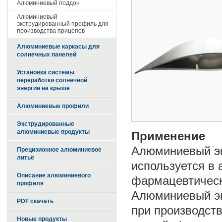
Алюминиевый поддон
Алюминиевый
экструдированный профиль для
производства прицепов
Алюминиевые каркасы для
солнечных панелей
Установка системы
переработки солнечной
энергии на крыше
Алюминиевые профили
Экструдированные
алюминиевые продукты
Применение
Алюминиевый эк
Прецизионное алюминиевое
литьё
используется в 
Описание алюминиевого
фармацевтическ
профиля
Алюминиевый эк
PDF скачать
при производст
Новые продукты