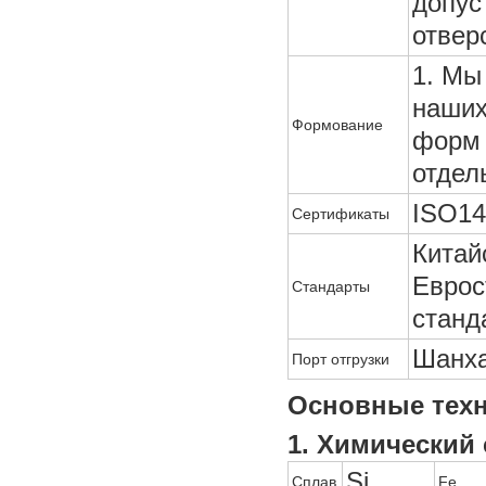
допус
отвер
1. Мы
наших
Формование
форм 
отдел
ISO14
Сертификаты
Китай
Еврос
Стандарты
станд
Шанха
Порт отгрузки
Основные техн
1. Химический 
Si
Сплав
Fe