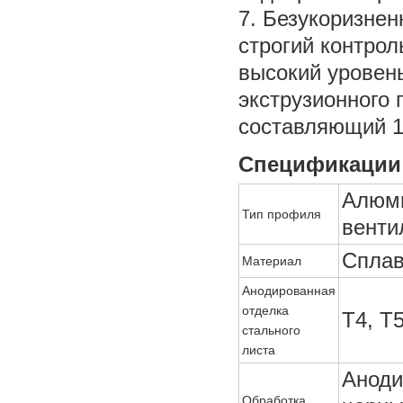
7. Безукоризнен
строгий контрол
высокий уровен
экструзионного
составляющий 1
Спецификации
Алюми
Тип профиля
венти
Сплав
Материал
Анодированная
отделка
T4, T5
стального
листа
Аноди
Обработка