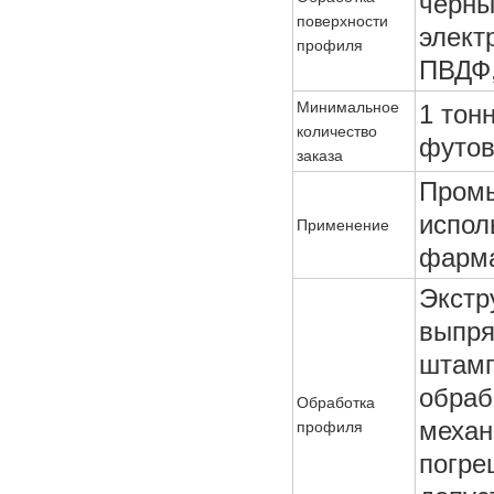
черны
поверхности
элект
профиля
ПВДФ,
Минимальное
1 тон
количество
футов
заказа
Пром
испол
Применение
фарма
Экстр
выпря
штамп
обраб
Обработка
механ
профиля
погре